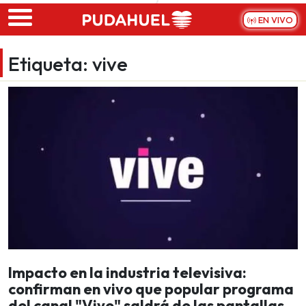
Skip to main content
EN VIVO
Etiqueta:
vive
Impacto en la industria televisiva:
confirman en vivo que popular programa
del canal "Vive" saldrá de las pantallas