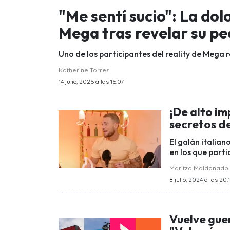
"Me sentí sucio": La dol
Mega tras revelar su p
Uno de los participantes del reality de Mega 
Katherine Torres
14 julio, 2026 a las 16:07
¡De alto im
secretos de
El galán italian
en los que parti
Maritza Maldonado
8 julio, 2024 a las 20:
Vuelve guer