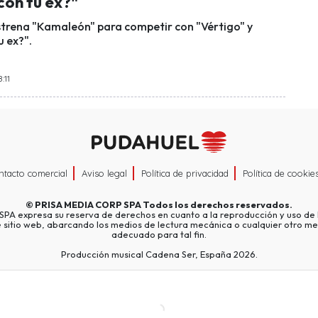
con tu ex?"
strena "Kamaleón" para competir con "Vértigo" y
u ex?".
:11
ntacto comercial
Aviso legal
Política de privacidad
Política de cookie
©
PRISA MEDIA CORP SPA
Todos los derechos reservados.
A expresa su reserva de derechos en cuanto a la reproducción y uso de l
e sitio web, abarcando los medios de lectura mecánica o cualquier otro me
adecuado para tal fin.
Producción musical Cadena Ser, España 2026.