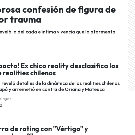
orosa confesión de figura de
eor trauma
reveló la delicada e íntima vivencia que lo atormenta.
pacto! Ex chico reality desclasifica los
 realities chilenos
o reveló detalles de la dinámica de los realities chilenos
cipó y arremetió en contra de Oriana y Mateucci.
 Sayes
12
ra de rating con "Vértigo" y