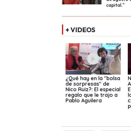
capital."
+ VIDEOS
¿Qué hay en la "bolsa
N
de sorpresas" de
A
Nico Ruiz?: El especial
E
regalo que le trajo a
l
Pablo Aguilera
c
p