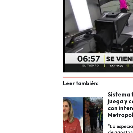
Leer también:
Sistema f
juega y c
con inten
Metropol
"La especia
de agosto v