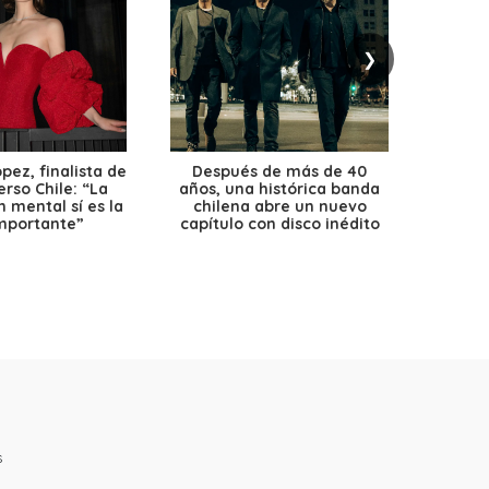
❯
ez, finalista de
Después de más de 40
Ante 
erso Chile: “La
años, una histórica banda
petr
 mental sí es la
chilena abre un nuevo
precio
mportante”
capítulo con disco inédito
s