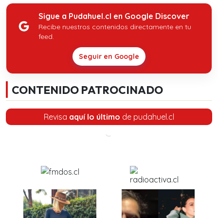
Sigue a Pudahuel.cl en Google Discover
Recibe nuestros contenidos directamente en tu
feed.
Seguir en Google
CONTENIDO PATROCINADO
Revisa
aquí lo último
de pudahuel.cl