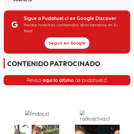
Sigue a Pudahuel.cl en Google Discover
Recibe nuestros contenidos directamente en tu
feed.
Seguir en Google
CONTENIDO PATROCINADO
Revisa
aquí lo último
de pudahuel.cl