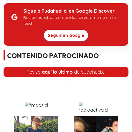
Sigue a Pudahuel.cl en Google Discover
Recibe nuestros contenidos directamente en tu
feed.
Seguir en Google
CONTENIDO PATROCINADO
Revisa
aquí lo último
de pudahuel.cl