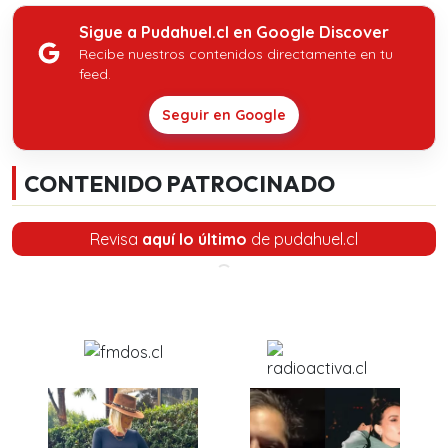
Sigue a Pudahuel.cl en Google Discover
Recibe nuestros contenidos directamente en tu
feed.
Seguir en Google
CONTENIDO PATROCINADO
Revisa
aquí lo último
de pudahuel.cl