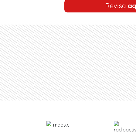
Revisa
aq