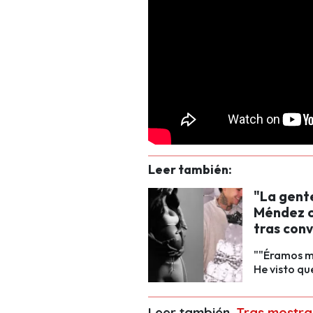
Leer también:
"La gente
Méndez c
tras conv
""Éramos mu
He visto qu
Leer también.
Tras mostrar