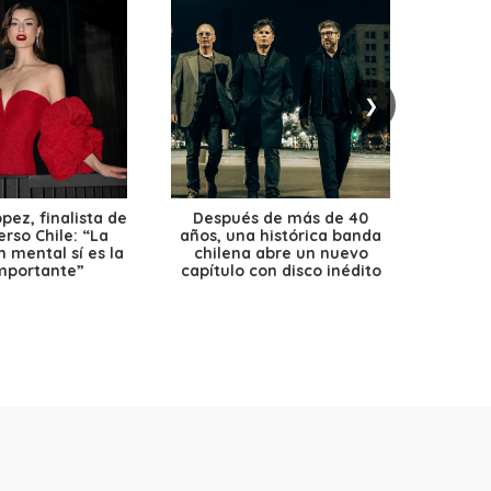
❯
ez, finalista de
Después de más de 40
Ante 
erso Chile: “La
años, una histórica banda
petr
 mental sí es la
chilena abre un nuevo
precio
mportante”
capítulo con disco inédito