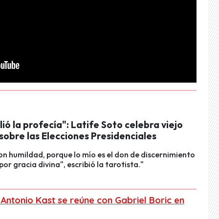
ió la profecía": Latife Soto celebra viejo
 sobre las Elecciones Presidenciales
on humildad, porque lo mío es el don de discernimiento
or gracia divina", escribió la tarotista."
Antonio Kast se reúne con Gabriel Boric en