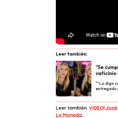
Leer también:
"Se cumpl
vaticinio
""Lo digo c
entregado p
Leer también.
VIDEO| José 
La Moneda