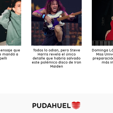
mensaje que
Todos lo odian, pero Steve
Dominga Lóp
le mandó a
Harris revela el único
Miss Univ
elli
detalle que habría salvado
preparación
este polémico disco de Iron
más i
Maiden