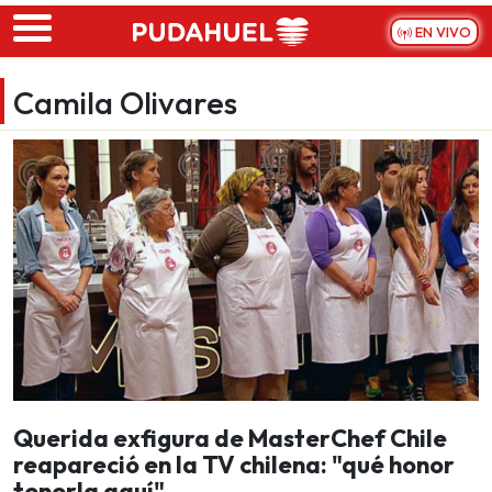
Skip to main content
EN VIVO
Camila Olivares
Querida exfigura de MasterChef Chile
reapareció en la TV chilena: "qué honor
tenerla aquí"