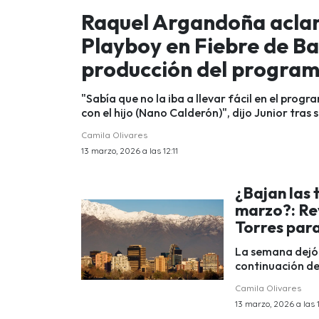
Raquel Argandoña aclaró
Playboy en Fiebre de Bail
producción del progra
"Sabía que no la iba a llevar fácil en el prog
con el hijo (Nano Calderón)", dijo Junior tras 
Camila Olivares
13 marzo, 2026 a las 12:11
¿Bajan las 
marzo?: Rev
Torres par
La semana dejó 
continuación de
Camila Olivares
13 marzo, 2026 a las 1