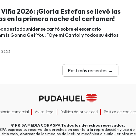
 Viña 2026: ¡Gloria Estefan se llevó las
as en la primera noche del certamen!
banoestadounidense cantó sobre el escenario
m is Gonna Get You; "Oye mi Canto! y todos su éxitos.
s 23:53
Post más recientes
→
ntacto comercial
Aviso legal
Política de privacidad
Política de cookie
©
PRISA MEDIA CORP SPA
Todos los derechos reservados.
A expresa su reserva de derechos en cuanto a la reproducción y uso de l
e sitio web, abarcando los medios de lectura mecánica o cualquier otro me