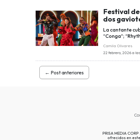
Festival de
dos gaviot
La cantante cu
“Conga”; “Rhyth
Camila Olivares
22 febrero, 2026 a la
←
Post anteriores
Co
PRISA MEDIA CORP SP
ofrecidos en est