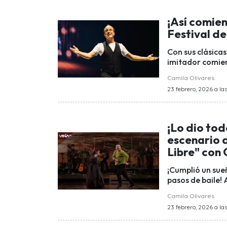
¡Así comien
Festival de
Con sus clásicas
imitador comien
Camila Olivares
23 febrero, 2026 a la
¡Lo dio tod
escenario d
Libre" con 
¡Cumplió un sue
pasos de baile! 
Camila Olivares
23 febrero, 2026 a la