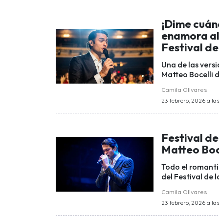
¡Dime cuán
enamora al 
Festival de
Una de las versi
Matteo Bocelli 
Camila Olivares
23 febrero, 2026 a las
Festival d
Matteo Boce
Todo el romanti
del Festival de 
Camila Olivares
23 febrero, 2026 a la