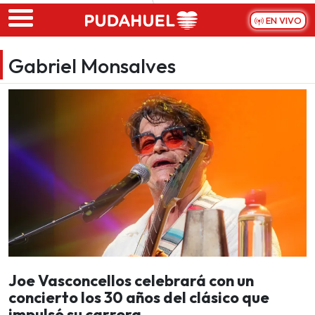
Skip to main content
EN VIVO
Gabriel Monsalves
Joe Vasconcellos celebrará con un
concierto los 30 años del clásico que
impulsó su carrera