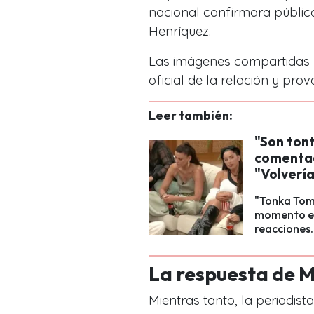
nacional confirmara públi
Henríquez.
Las imágenes compartidas p
oficial de la relación y pr
Leer también:
"Son ton
comentad
"Volvería
"Tonka Tom
momento en 
reacciones.
La respuesta de Ma
Mientras tanto, la periodis