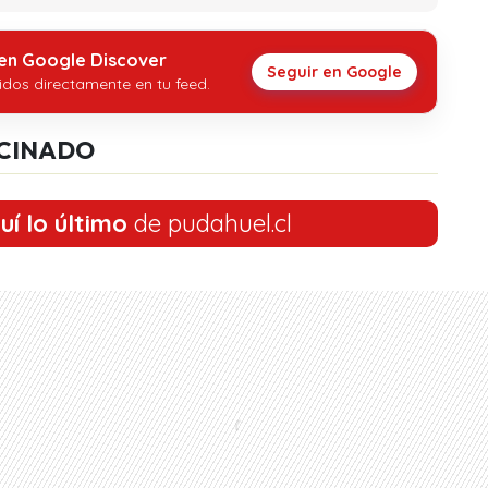
 en Google Discover
Seguir en Google
idos directamente en tu feed.
CINADO
uí lo último
de pudahuel.cl