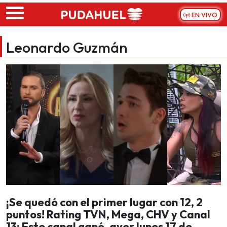
Skip to main content
EN VIVO
Leonardo Guzmán
¡Se quedó con el primer lugar con 12, 2
puntos! Rating TVN, Mega, CHV y Canal
13: Este canal ganó, ayer lunes 17 de