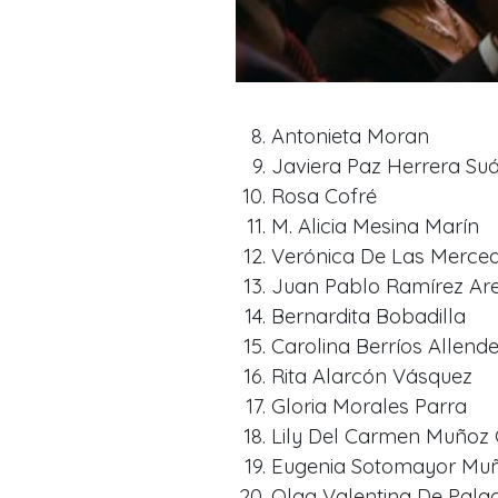
Antonieta Moran
Javiera Paz Herrera Su
Rosa Cofré
M. Alicia Mesina Marín
Verónica De Las Merce
Juan Pablo Ramírez Ar
Bernardita Bobadilla
Carolina Berríos Allend
Rita Alarcón Vásquez
Gloria Morales Parra
Lily Del Carmen Muñoz 
Eugenia Sotomayor Mu
Olga Valentina De Palac