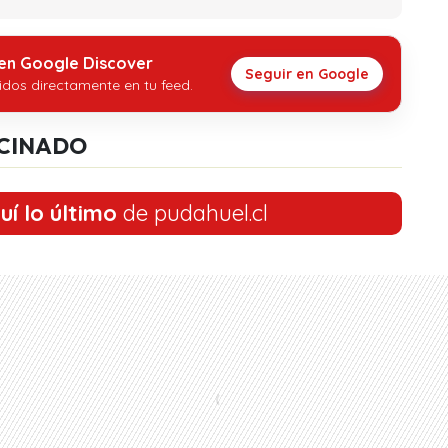
 en Google Discover
Seguir en Google
idos directamente en tu feed.
CINADO
uí lo último
de pudahuel.cl