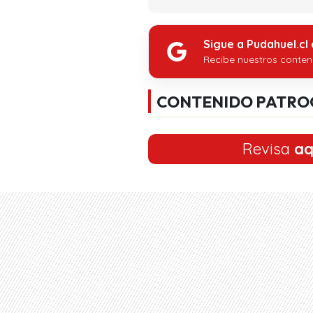
Sigue a Pudahuel.cl
Recibe nuestros conten
CONTENIDO PATRO
Revisa
aq