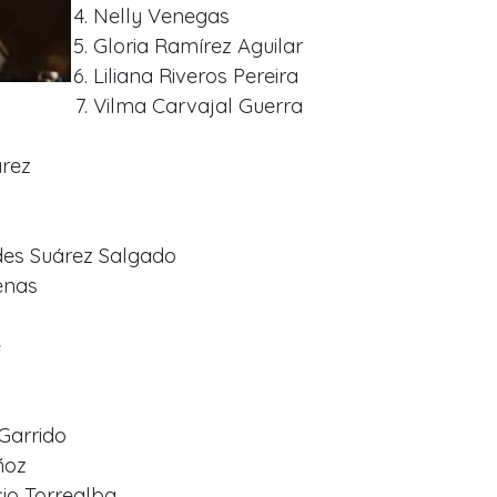
Nelly Venegas
Gloria Ramírez Aguilar
Liliana Riveros Pereira
Vilma Carvajal Guerra
árez
des Suárez Salgado
enas
e
Garrido
ñoz
io Torrealba