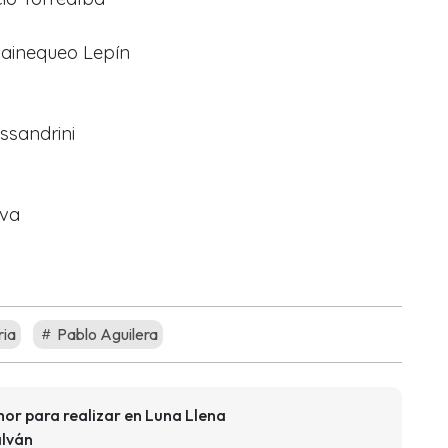
Painequeo Lepín
ssandrini
ova
ria
Pablo Aguilera
or para realizar en Luna Llena
lván