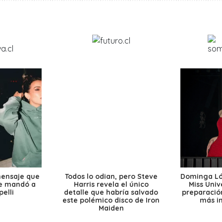
mensaje que
Todos lo odian, pero Steve
Dominga Lóp
le mandó a
Harris revela el único
Miss Univ
elli
detalle que habría salvado
preparación
este polémico disco de Iron
más i
Maiden