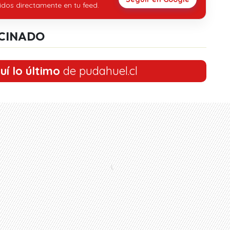
idos directamente en tu feed.
CINADO
uí lo último
de pudahuel.cl