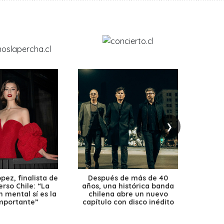
❯
ez, finalista de
Después de más de 40
Ante 
erso Chile: “La
años, una histórica banda
petr
 mental sí es la
chilena abre un nuevo
precio
mportante”
capítulo con disco inédito