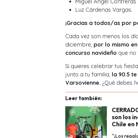
Miguel Ángel Contreras
Luz Cárdenas Vargas.
¡Gracias a todos/as por pa
Cada vez son menos los dí
diciembre,
por lo mismo e
concurso navideño
que no 
Si quieres celebrar tus fies
junto a tu familia,
la 90.5 t
Varsovienne.
¿Qué debes ha
Leer también:
CERRADO 
son los i
Chile en
"¡Los regal