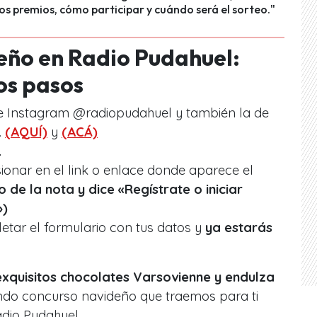
los premios, cómo participar y cuándo será el sorteo."
eño en Radio Pudahuel:
os pasos
de Instagram @radiopudahuel y también la de
.
(AQUÍ)
y
(ACÁ)
.
ionar en el link o enlace donde aparece el
io de la nota y dice «Regístrate o iniciar
»)
etar el formulario con tus datos y
ya estarás
exquisitos chocolates Varsovienne y endulza
do concurso navideño que traemos para ti
adio Pudahuel.