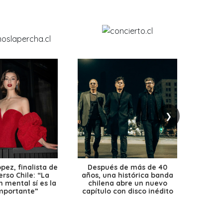
❯
ez, finalista de
Después de más de 40
Ante 
erso Chile: “La
años, una histórica banda
petr
 mental sí es la
chilena abre un nuevo
precio
mportante”
capítulo con disco inédito