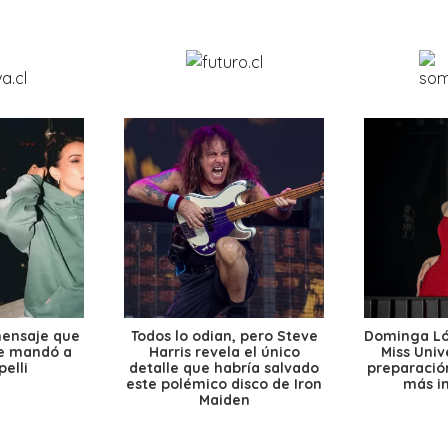
mensaje que
Todos lo odian, pero Steve
Dominga Lóp
le mandó a
Harris revela el único
Miss Univ
elli
detalle que habría salvado
preparación
este polémico disco de Iron
más i
Maiden