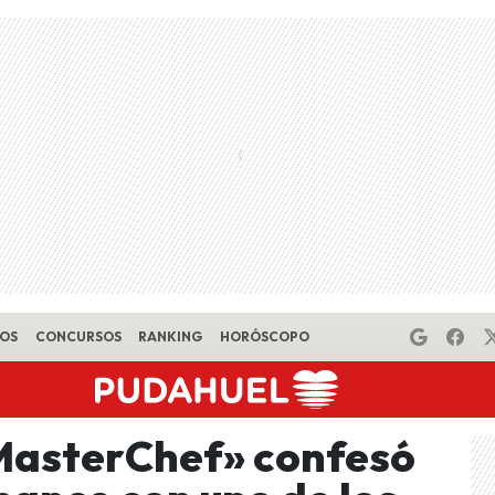
EOS
CONCURSOS
RANKING
HORÓSCOPO
MasterChef» confesó