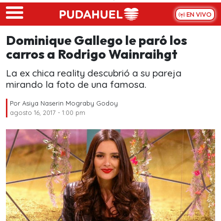
Skip to main content
EN VIVO
Dominique Gallego le paró los
carros a Rodrigo Wainraihgt
La ex chica reality descubrió a su pareja
mirando la foto de una famosa.
Por
Asiya Naserin Mograby Godoy
agosto 16, 2017 - 1:00 pm