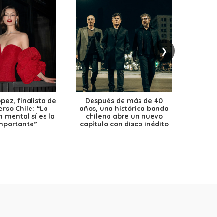
❯
ez, finalista de
Después de más de 40
Ante 
erso Chile: “La
años, una histórica banda
petr
 mental sí es la
chilena abre un nuevo
precio
mportante”
capítulo con disco inédito