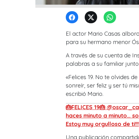
El actor Mario Casas albor
para su hermano menor Ósc
A través de su cuenta de In
palabras a su familiar junt
«Felices 19. No te olvides 
sonreír, ser feliz y ser tú mi
escribió Mario.
🎂FELICES 19🎂 @oscar_cas
haces minuto a minuto… sonr
Estoy muy orgulloso de ti!!!
Una publicación compartid