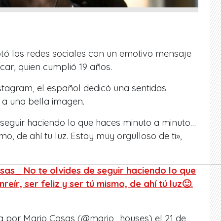
otó las redes sociales con un emotivo mensaje
ar, quien cumplió 19 años.
stagram, el español dedicó una sentidas
o a una bella imagen.
de seguir haciendo lo que haces minuto a minuto…
smo, de ahí tu luz. Estoy muy orgulloso de ti»,
as_ No te olvides de seguir haciendo lo que
eír, ser feliz y ser tú mismo, de ahí tú luz🙂.
a por Mario Casas (@mario_houses) el
21 de