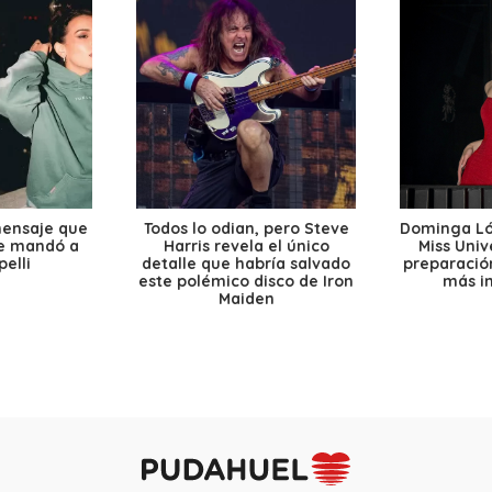
mensaje que
Todos lo odian, pero Steve
Dominga Lóp
le mandó a
Harris revela el único
Miss Univ
elli
detalle que habría salvado
preparación
este polémico disco de Iron
más i
Maiden