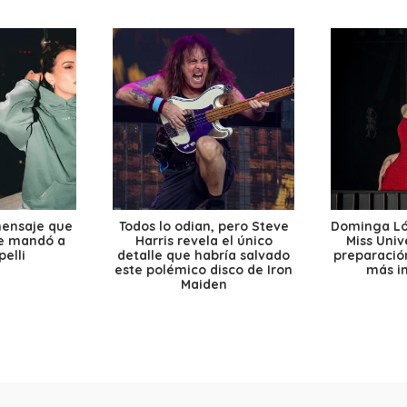
mensaje que
Todos lo odian, pero Steve
Dominga Lóp
le mandó a
Harris revela el único
Miss Univ
elli
detalle que habría salvado
preparación
este polémico disco de Iron
más i
Maiden