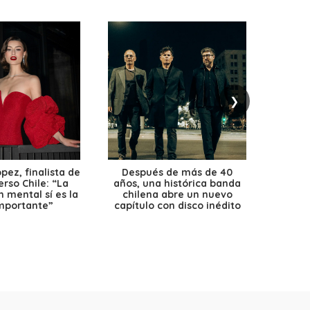
❯
ez, finalista de
Después de más de 40
Ante 
erso Chile: “La
años, una histórica banda
petr
 mental sí es la
chilena abre un nuevo
precio
mportante”
capítulo con disco inédito