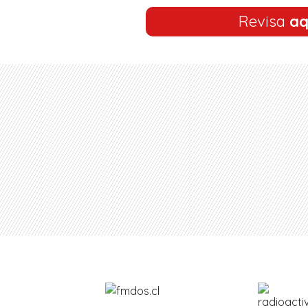
Revisa
aq