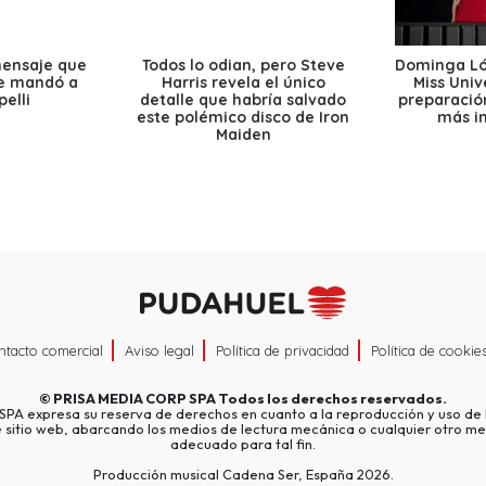
mensaje que
Todos lo odian, pero Steve
Dominga Lóp
le mandó a
Harris revela el único
Miss Univ
elli
detalle que habría salvado
preparación
este polémico disco de Iron
más i
Maiden
ntacto comercial
Aviso legal
Política de privacidad
Política de cookie
©
PRISA MEDIA CORP SPA
Todos los derechos reservados.
A expresa su reserva de derechos en cuanto a la reproducción y uso de l
e sitio web, abarcando los medios de lectura mecánica o cualquier otro me
adecuado para tal fin.
Producción musical Cadena Ser, España 2026.