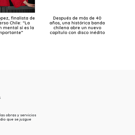
ez, finalista de
Después de más de 40
Ante 
erso Chile: “La
años, una histórica banda
petr
 mental sí es la
chilena abre un nuevo
precio
mportante”
capítulo con disco inédito
s
as obras y servicios
dio que se juzgue