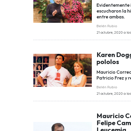
Evidentemente 
escucharon la hi
entre ambas.
Belén Rubio
21 octubre, 2020 a las
Karen Dogg
pololos
Mauricio Correa
Patricio Frez y 
Belén Rubio
21 octubre, 2020 a las
Mauricio C
Felipe Cam
Leucemia