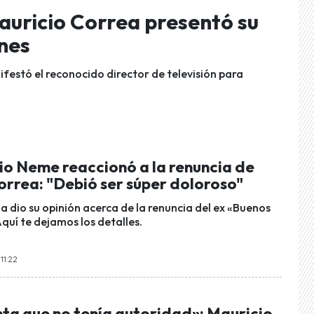
auricio Correa presentó su
ones
festó el reconocido director de televisión para
io Neme reaccionó a la renuncia de
orrea: "Debió ser súper doloroso"
a dio su opinión acerca de la renuncia del ex «Buenos
quí te dejamos los detalles.
11:22
nta que no tenía autoridad»: Mauricio