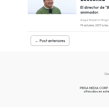
El director de 
animador.
Asiya Naserin Mog
19 octubre, 2017 a las
←
Post anteriores
Co
PRISA MEDIA CORP SP
ofrecidos en est