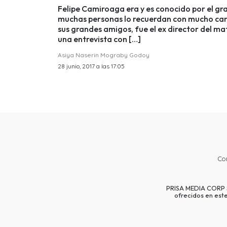
Felipe Camiroaga era y es conocido por el gr
muchas personas lo recuerdan con mucho cariñ
sus grandes amigos, fue el ex director del ma
una entrevista con […]
Asiya Naserin Mograby Godoy
28 junio, 2017 a las 17:05
Co
PRISA MEDIA CORP SP
ofrecidos en est