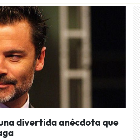
 una divertida anécdota que
oaga