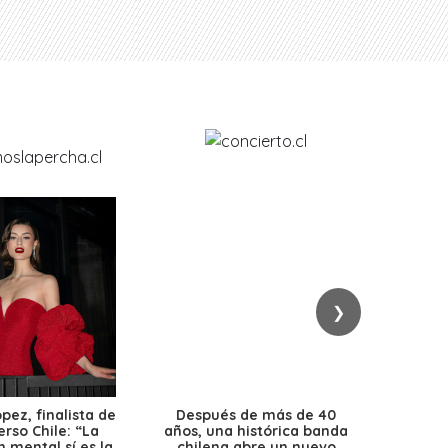
❯
ez, finalista de
Después de más de 40
Ante 
erso Chile: “La
años, una histórica banda
petr
 mental sí es la
chilena abre un nuevo
precio