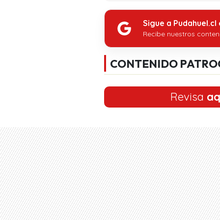
Sigue a Pudahuel.cl
Recibe nuestros conten
CONTENIDO PATRO
Revisa
aq