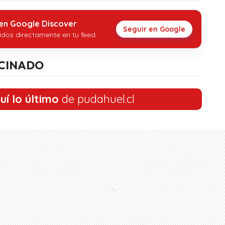
 en Google Discover
Seguir en Google
idos directamente en tu feed.
CINADO
uí lo último
de pudahuel.cl