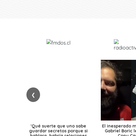
❮
'Qué suerte que uno sabe
El inesperado 
guardar secretos porque si
Gabriel Boric 
hablara, habría relaciones
Cony Cap