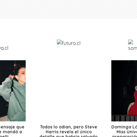
mensaje que
Todos lo odian, pero Steve
Dominga Lóp
le mandó a
Harris revela el único
Miss Univ
elli
detalle que habría salvado
preparación