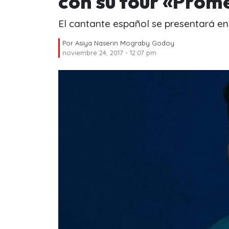
con su tour «Prom
El cantante español se presentará en
Por
Asiya Naserin Mograby Godoy
noviembre 24, 2017 - 12:07 pm