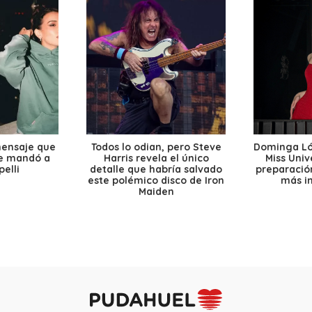
mensaje que
Todos lo odian, pero Steve
Dominga Lóp
le mandó a
Harris revela el único
Miss Univ
elli
detalle que habría salvado
preparación
este polémico disco de Iron
más i
Maiden