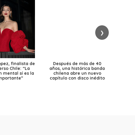
❯
ez, finalista de
Después de más de 40
Ante 
erso Chile: “La
años, una histórica banda
petr
 mental sí es la
chilena abre un nuevo
precio
mportante”
capítulo con disco inédito