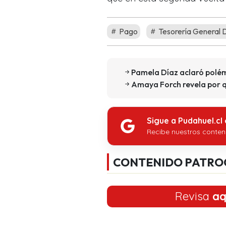
Pago
Tesorería General 
Pamela Díaz aclaró polém
Amaya Forch revela por q
Sigue a Pudahuel.cl
Recibe nuestros conten
CONTENIDO PATRO
Revisa
aq