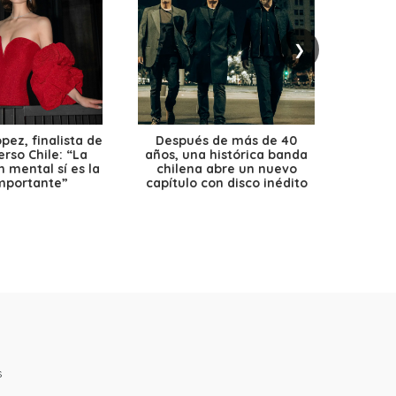
❯
ez, finalista de
Después de más de 40
Ante 
erso Chile: “La
años, una histórica banda
petr
 mental sí es la
chilena abre un nuevo
precio
mportante”
capítulo con disco inédito
s