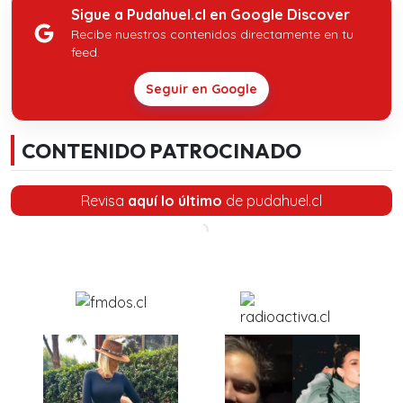
Sigue a Pudahuel.cl en Google Discover
Recibe nuestros contenidos directamente en tu
feed.
Seguir en Google
CONTENIDO PATROCINADO
Revisa
aquí lo último
de pudahuel.cl