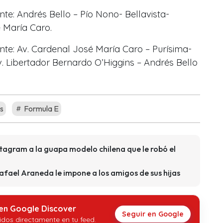
nte: Andrés Bello – Pío Nono- Bellavista-
 María Caro.
ente: Av. Cardenal José María Caro – Purísima-
. Libertador Bernardo O’Higgins – Andrés Bello
s
Formula E
stagram a la guapa modelo chilena que le robó el
Rafael Araneda le impone a los amigos de sus hijas
 en Google Discover
Seguir en Google
idos directamente en tu feed.