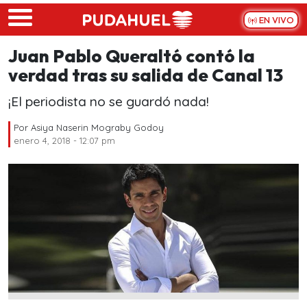
Skip to main content
EN VIVO
Juan Pablo Queraltó contó la
verdad tras su salida de Canal 13
¡El periodista no se guardó nada!
Por
Asiya Naserin Mograby Godoy
enero 4, 2018 - 12:07 pm