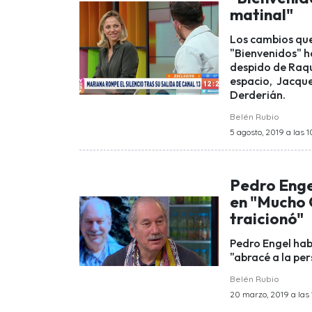
matinal"
Los cambios que
"Bienvenidos" h
despido de Raqu
espacio, Jacque
Derderián.
Belén Rubio
5 agosto, 2019 a las 1
Pedro Engel
en "Mucho 
traicionó"
Pedro Engel hab
"abracé a la pe
Belén Rubio
20 marzo, 2019 a las 