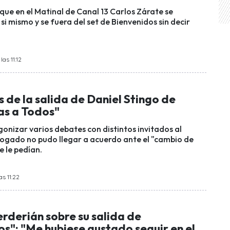
que en el Matinal de Canal 13 Carlos Zárate se
si mismo y se fuera del set de Bienvenidos sin decir
as 11:12
 de la salida de Daniel Stingo de
as a Todos"
onizar varios debates con distintos invitados al
ogado no pudo llegar a acuerdo ante el "cambio de
e le pedían.
as 11:22
rderián sobre su salida de
s": "Me hubiese gustado seguir en el