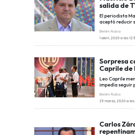
salida de 
El periodista M
aceptó reducir s
Belén Rubio
1 abril, 2020 a las 12:
Sorpresa ca
Caprile de
Leo Caprile men
impedía seguir 
Belén Rubio
23 marzo, 2020 a las 
Carlos Zára
repentinam