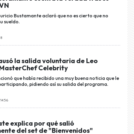
TVN
auricio Bustamante aclaró que no es cierto que no
u sueldo.
38
usó la salida voluntaria de Leo
 MasterChef Celebrity
cionó que había recibido una muy buena noticia que le
participando, pidiendo así su salida del programa.
14:56
te explica por qué salió
ente del set de "Bienvenidos"