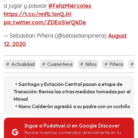
a jugar y pasear
#FelizMiércoles
https://t.co/nnRL1snQJH
pic.twitter.com/ZDEoSWQkDe
— Sebastian Piñera (@sebastianpinera)
August
12, 2020
Actualidad
Cuarentena
Niños
Piñera
S
Santiago y Estación Central pasan a etapa de
Transición: Revisa las otras medidas tomadas por el
Minsal
Nano Calderón agredió a su padre con un cuchillo
Sigue a Pudahuel.cl en Google Discover
Recibe nuestros contenidos directamente en tu