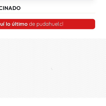
CINADO
uí lo último
de pudahuel.cl