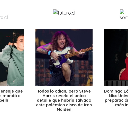
mensaje que
Todos lo odian, pero Steve
Dominga Lóp
le mandó a
Harris revela el único
Miss Univ
elli
detalle que habría salvado
preparación
este polémico disco de Iron
más i
Maiden