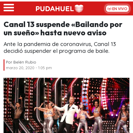
Skip to main content
EN VIVO
Canal 13 suspende «Bailando por
un sueño» hasta nuevo aviso
Ante la pandemia de coronavirus, Canal 13
decidió suspender el programa de baile.
Por
Belén Rubio
marzo 20, 2020 - 1:05 pm