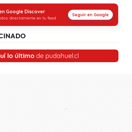
 en Google Discover
Seguir en Google
idos directamente en tu feed.
CINADO
uí lo último
de pudahuel.cl