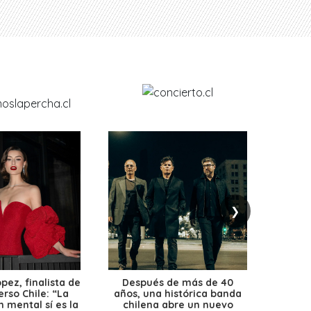
❯
ez, finalista de
Después de más de 40
Ante 
erso Chile: “La
años, una histórica banda
petr
 mental sí es la
chilena abre un nuevo
precio