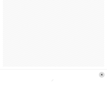
Estreno
Los Increíbles
Películas
Tráiler
Indignación por perrito maltratado que fue
lanzado al camión de la basura