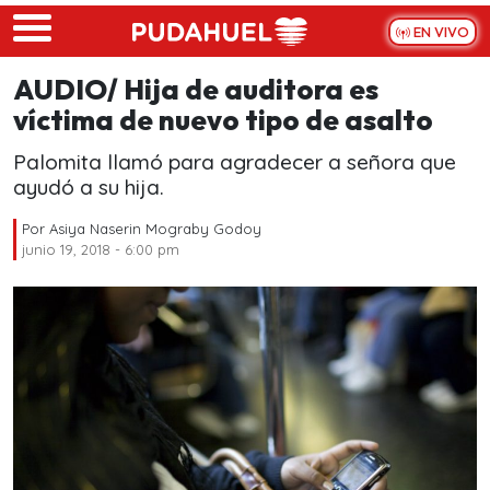
Skip to main content
EN VIVO
AUDIO/ Hija de auditora es
víctima de nuevo tipo de asalto
Palomita llamó para agradecer a señora que
ayudó a su hija.
Por
Asiya Naserin Mograby Godoy
junio 19, 2018 - 6:00 pm