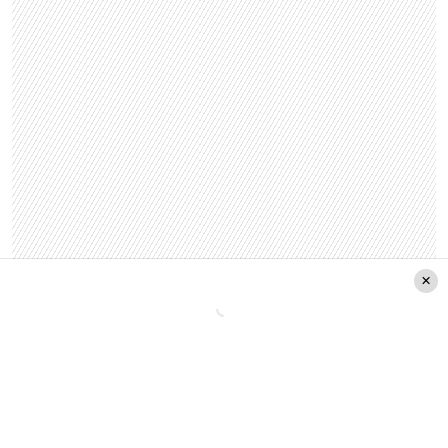
Eso Caroe
: El comediante de 38 años que se
presentó en el certamen en el año 2016 fue
ampliamente aplaudido en redes tras su
anuncio en el certamen viñamarino.
Chiqui Aguayo
: La actriz estuvo presente en el
Festival de Viña en el año 2017, donde recibió