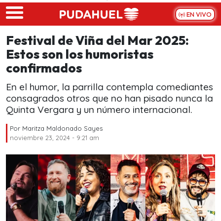
Skip to main content
EN VIVO
Festival de Viña del Mar 2025:
Estos son los humoristas
confirmados
En el humor, la parrilla contempla comediantes
consagrados otros que no han pisado nunca la
Quinta Vergara y un número internacional.
Por
Maritza Maldonado Sayes
noviembre 23, 2024 - 9:21 am