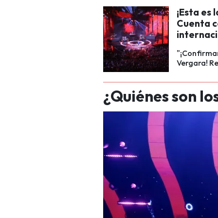
¡Esta es 
Cuenta c
internac
"¡Confirmar
Vergara! Re
¿Quiénes son lo