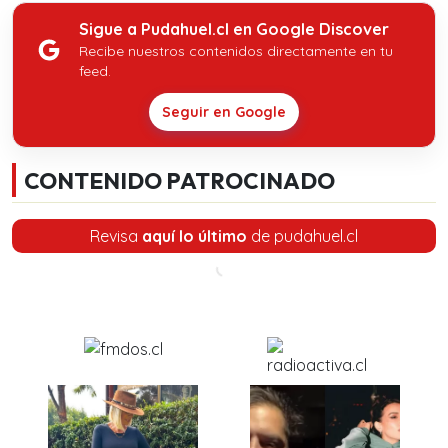
Sigue a Pudahuel.cl en Google Discover
Recibe nuestros contenidos directamente en tu
feed.
Seguir en Google
CONTENIDO PATROCINADO
Revisa
aquí lo último
de pudahuel.cl