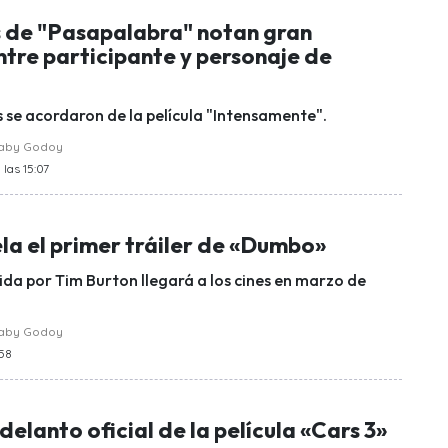
 de "Pasapalabra" notan gran
tre participante y personaje de
s se acordaron de la película "Intensamente".
raby Godoy
 las 15:07
la el primer tráiler de «Dumbo»
gida por Tim Burton llegará a los cines en marzo de
raby Godoy
:58
delanto oficial de la película «Cars 3»