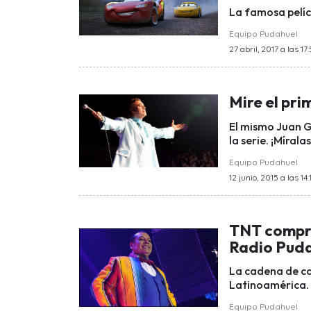
La famosa pelícu
Equipo Pudahuel
27 abril, 2017 a las 17
Mire el pri
El mismo Juan G
la serie. ¡Mírala
Equipo Pudahuel
12 junio, 2015 a las 14:
TNT compra
Radio Pud
La cadena de ca
Latinoamérica. 
Equipo Pudahuel