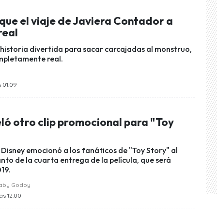
que el viaje de Javiera Contador a
real
 historia divertida para sacar carcajadas al monstruo,
mpletamente real.
s 01:09
ló otro clip promocional para "Toy
 Disney emocionó a los fanáticos de "Toy Story" al
nto de la cuarta entrega de la película, que será
19.
raby Godoy
las 12:00