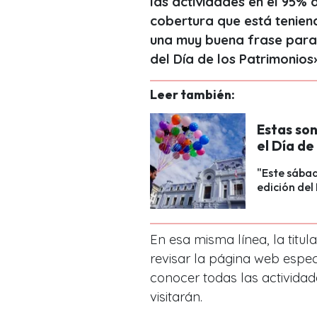
las actividades en el 95% d
cobertura que está teniend
una muy buena frase para i
del Día de los Patrimonios
Leer también:
Estas son
el Día de
"Este sába
edición del
En esa misma línea, la titul
revisar la página web especi
conocer todas las activida
visitarán.