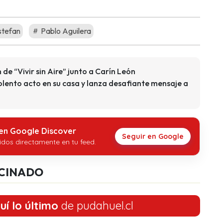
stefan
Pablo Aguilera
de “Vivir sin Aire” junto a Carín León
olento acto en su casa y lanza desafiante mensaje a
 en Google Discover
Seguir en Google
idos directamente en tu feed.
CINADO
uí lo último
de pudahuel.cl