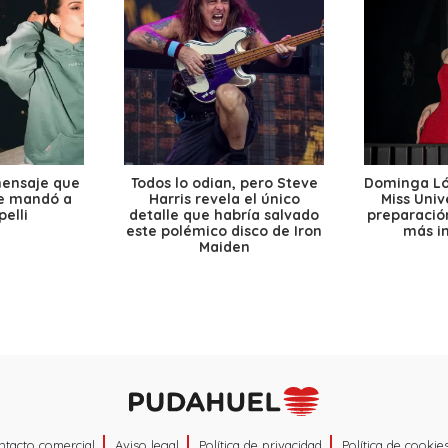
mensaje que
Todos lo odian, pero Steve
Dominga Lóp
le mandó a
Harris revela el único
Miss Univ
elli
detalle que habría salvado
preparación
este polémico disco de Iron
más i
Maiden
ntacto comercial
Aviso legal
Política de privacidad
Política de cookie