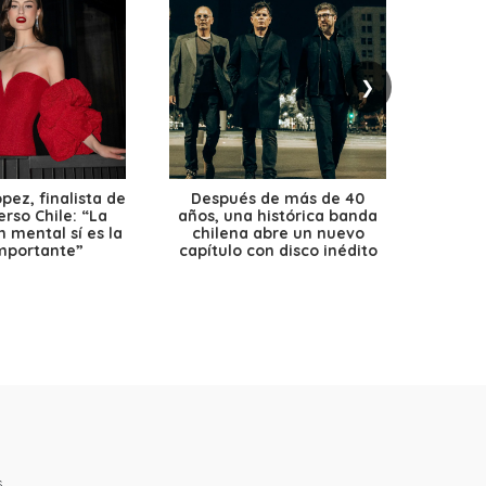
❯
ez, finalista de
Después de más de 40
Ante 
erso Chile: “La
años, una histórica banda
petr
 mental sí es la
chilena abre un nuevo
precio
mportante”
capítulo con disco inédito
s