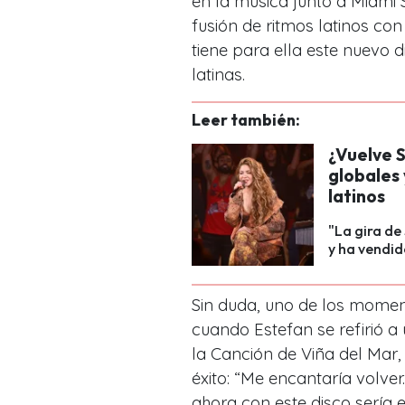
en la música junto a Miami
fusión de ritmos latinos con
tiene para ella este nuevo d
latinas.
Leer también:
¿Vuelve S
globales 
latinos
"La gira de
y ha vendid
Sin duda, uno de los momen
cuando Estefan se refirió a 
la Canción de Viña del Mar,
éxito: “Me encantaría volve
ahora con este disco sería 