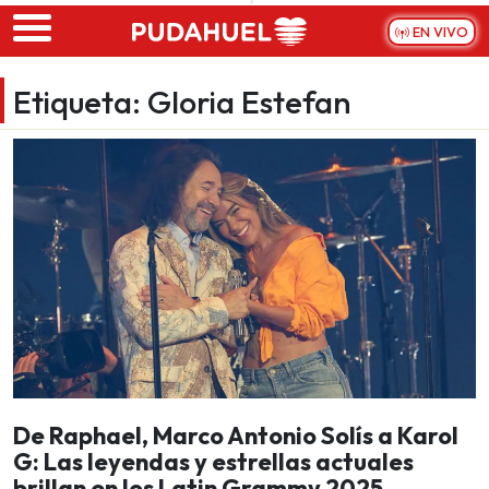
Skip to main content
EN VIVO
Etiqueta:
Gloria Estefan
De Raphael, Marco Antonio Solís a Karol
G: Las leyendas y estrellas actuales
brillan en los Latin Grammy 2025