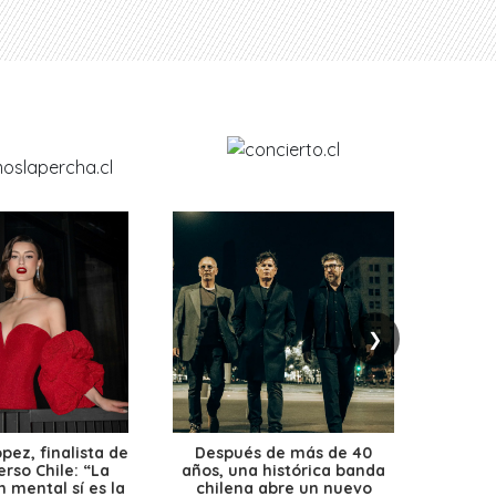
❯
ez, finalista de
Después de más de 40
Ante 
erso Chile: “La
años, una histórica banda
petr
 mental sí es la
chilena abre un nuevo
precio