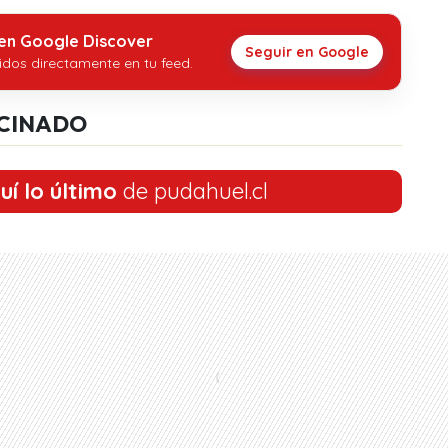
 en Google Discover
Seguir en Google
idos directamente en tu feed.
CINADO
uí lo último
de pudahuel.cl