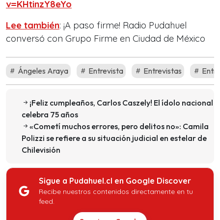
v=KHtinzY8eYo
Lee también
: ¡A paso firme! Radio Pudahuel
conversó con Grupo Firme en Ciudad de México
Ángeles Araya
Entrevista
Entrevistas
Entre
¡Feliz cumpleaños, Carlos Caszely! El ídolo nacional
celebra 75 años
«Cometí muchos errores, pero delitos no»: Camila
Polizzi se refiere a su situación judicial en estelar de
Chilevisión
Sigue a Pudahuel.cl en Google Discover
Recibe nuestros contenidos directamente en tu
feed.