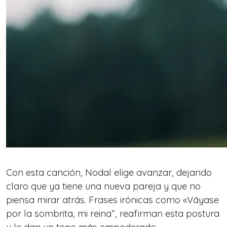
Con esta canción, Nodal elige avanzar, dejando
claro que ya tiene una nueva pareja y que no
piensa mirar atrás. Frases irónicas como «V
áyase
por la sombrita, mi reina”
, reafirman esta postura