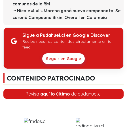
comunas de la RM
Nicole «Luli» Moreno ganó nuevo campeonato: Se
coronó Campeona Bikini Overall en Colombia
Sigue a Pudahuel.cl en Google Discover
Recibe nuestros contenidos directamente en tu
feed.
Seguir en Google
CONTENIDO PATROCINADO
Revisa
aquí lo último
de pudahuel.cl