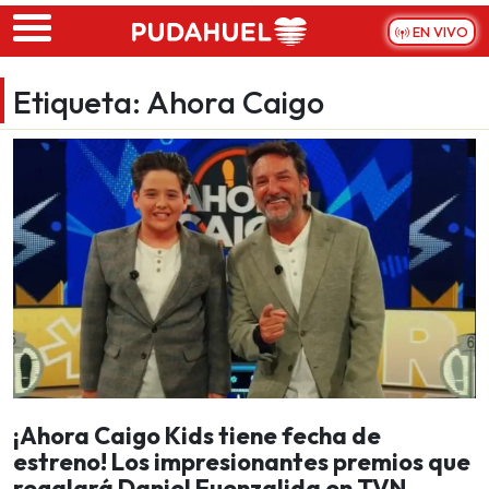
Skip to main content
EN VIVO
Etiqueta:
Ahora Caigo
¡Ahora Caigo Kids tiene fecha de
estreno! Los impresionantes premios que
regalará Daniel Fuenzalida en TVN