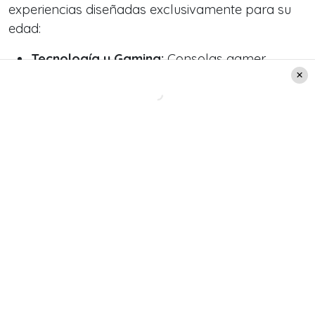
experiencias diseñadas exclusivamente para su
edad:
Tecnología y Gaming:
Consolas gamer,
drones, smartwatches, audífonos
inalámbricos y parlantes.
Movilidad y Aire Libre:
Scooters, bicicletas y
patinetas.
Entretención en casa:
Cámaras vintage,
juegos de mesa y codiciadas giftcards.
Experiencias:
Entradas y pases para parques
de diversiones.
Aquel participante que gane el
juego final del
capítulo
no solo se llevará todas las
recompensas acumuladas, sino que también se
adjudicará un
smartphone de última generación
.